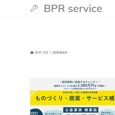
コ
ナ
ン
ビ
テ
ゲ
ン
ー
ツ
シ
へ
ョ
ス
ン
キ
に
ッ
移
プ
動
BPR TOP
2020年9月