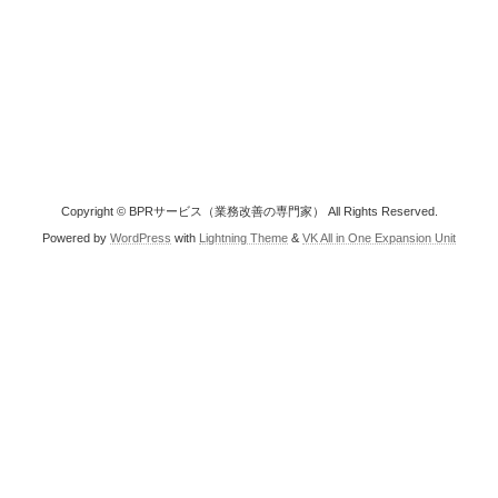
Copyright © BPRサービス（業務改善の専門家） All Rights Reserved.
Powered by
WordPress
with
Lightning Theme
&
VK All in One Expansion Unit