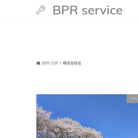
コ
ナ
ン
ビ
テ
ゲ
ン
ー
ツ
シ
へ
ョ
ス
ン
キ
に
ッ
移
プ
動
BPR TOP
権現堂桜堤
イベ