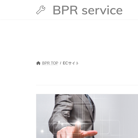
コ
ナ
ン
ビ
テ
ゲ
ン
ー
ツ
シ
へ
ョ
ス
ン
キ
に
ッ
移
プ
動
BPR TOP
ECサイト