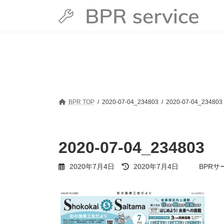
コ
ナ
ン
ビ
テ
ゲ
ン
ー
ツ
シ
へ
ョ
ス
ン
キ
に
ッ
移
プ
動
BPR TOP
2020-07-04_234803
2020-07-04_234803
2020-07-04_234803
最
2020年7月4日
2020年7月4日
BPRサ
終
更
新
日
時
: