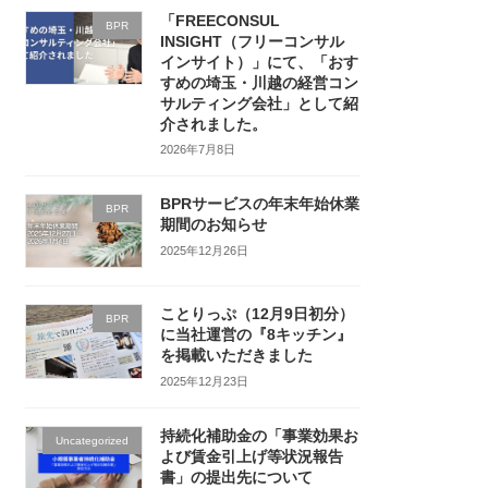
「FREECONSUL
BPR
INSIGHT（フリーコンサル
インサイト）」にて、「おす
すめの埼玉・川越の経営コン
サルティング会社」として紹
介されました。
2026年7月8日
BPRサービスの年末年始休業
BPR
期間のお知らせ
2025年12月26日
ことりっぷ（12月9日初分）
BPR
に当社運営の『8キッチン』
を掲載いただきました
2025年12月23日
持続化補助金の「事業効果お
Uncategorized
よび賃金引上げ等状況報告
書」の提出先について