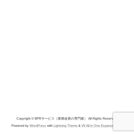
Copyright © BPRサービス（業務改善の専門家） All Rights Reserved.
Powered by
WordPress
with
Lightning Theme
&
VK All in One Expansion Unit