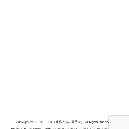
Copyright © BPRサービス（業務改善の専門家） All Rights Reserved.
Powered by
WordPress
with
Lightning Theme
&
VK All in One Expansion Unit