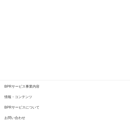
BPRサービスはNP掛け払いの口座振替
BPR
ができます。
2020年4月30日
ご請求書による事務手続き軽減、ペーパーレス
推進の一環で、NP掛け払いの口座振替を推奨し
ています。
続きを読む
BPRとは
BPRサービス事業内容
情報・コンテンツ
BPRサービスについて
お問い合わせ