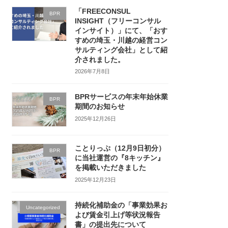
「FREECONSUL
BPR
INSIGHT（フリーコンサル
インサイト）」にて、「おす
すめの埼玉・川越の経営コン
サルティング会社」として紹
介されました。
2026年7月8日
BPRサービスの年末年始休業
BPR
期間のお知らせ
2025年12月26日
ことりっぷ（12月9日初分）
BPR
に当社運営の『8キッチン』
を掲載いただきました
2025年12月23日
持続化補助金の「事業効果お
Uncategorized
よび賃金引上げ等状況報告
書」の提出先について