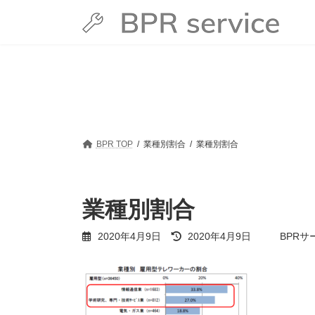
コ
ナ
ン
ビ
テ
ゲ
ン
ー
ツ
シ
へ
ョ
ス
ン
キ
に
ッ
移
プ
動
BPR TOP
業種別割合
業種別割合
業種別割合
最
2020年4月9日
2020年4月9日
BPRサ
終
更
新
日
時
: