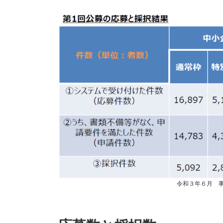
日
時
:
令和３年６月 