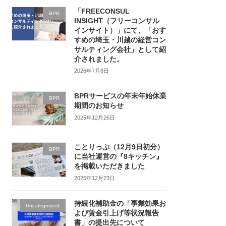
「FREECONSUL
BPR
INSIGHT（フリーコンサル
インサイト）」にて、「おす
すめの埼玉・川越の経営コン
サルティング会社」として紹
介されました。
2026年7月8日
BPRサービスの年末年始休業
BPR
期間のお知らせ
2025年12月26日
ことりっぷ（12月9日初分）
BPR
に当社運営の『8キッチン』
を掲載いただきました
2025年12月23日
持続化補助金の「事業効果お
Uncategorized
よび賃金引上げ等状況報告
書」の提出先について