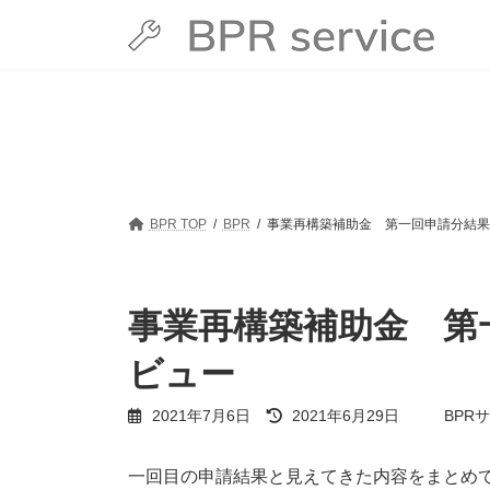
コ
ナ
ン
ビ
テ
ゲ
ン
ー
ツ
シ
へ
ョ
ス
ン
キ
に
ッ
移
プ
動
BPR TOP
BPR
事業再構築補助金 第一回申請分結果
事業再構築補助金 第
ビュー
最
2021年7月6日
2021年6月29日
BPR
終
更
新
一回目の申請結果と見えてきた内容をまとめ