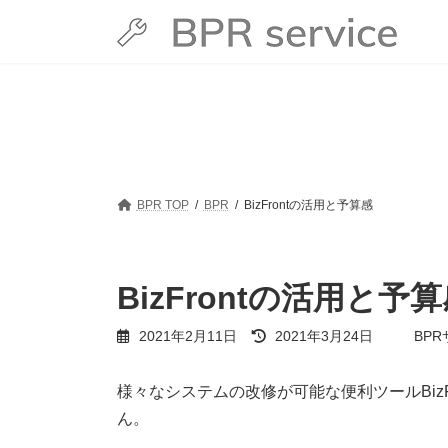
コ
ナ
ン
ビ
テ
ゲ
ン
ー
ツ
シ
へ
ョ
ス
ン
キ
に
ッ
移
プ
動
BPR TOP
BPR
BizFrontの活用と予算感
BizFrontの活用と予
最
2021年2月11日
2021年3月24日
BP
終
更
新
様々なシステムの改修が可能な便利ツールBiz
日
ん。
時
: