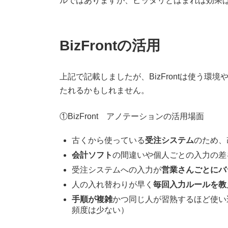
ルではありますが、ピッタリとはまれば効果
BizFrontの活用
上記で記載しましたが、BizFrontは使う
たれるかもしれません。
①BizFront アノテーションの活用場面
古くから使っている
受注システム
のため、
会計ソフト
の間違いや個人ごとの入力の差
受注システムへの入力が
営業さんごとにバ
人の入れ替わりが早く
毎回入力ルールを教
手順が複雑
かつ同じ人が習熟するほど使い
頻度は少ない）