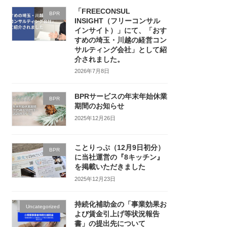
「FREECONSUL
BPR
INSIGHT（フリーコンサル
インサイト）」にて、「おす
すめの埼玉・川越の経営コン
サルティング会社」として紹
介されました。
2026年7月8日
BPRサービスの年末年始休業
BPR
期間のお知らせ
2025年12月26日
ことりっぷ（12月9日初分）
BPR
に当社運営の『8キッチン』
を掲載いただきました
2025年12月23日
持続化補助金の「事業効果お
Uncategorized
よび賃金引上げ等状況報告
書」の提出先について