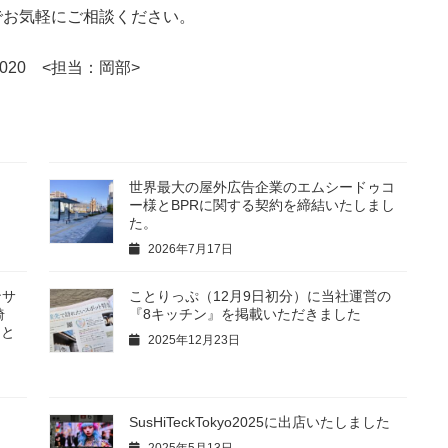
スまでお気軽にご相談ください。
-7020 <担当：岡部>
世界最大の屋外広告企業のエムシードゥコ
ー様とBPRに関する契約を締結いたしまし
た。
2026年7月17日
ンサ
ことりっぷ（12月9日初分）に当社運営の
埼
『8キッチン』を掲載いただきました
」と
2025年12月23日
し
SusHiTeckTokyo2025に出店いたしました